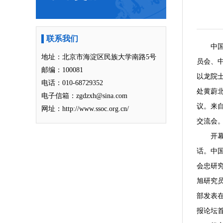
联系我们
中
地址：北京市海淀区民族大学南路5号
员会、
邮编：100081
以龙院
电话：010-68729352
处黄蔚
电子信箱：zgdzxh@sina.com
议。来
网址：http://www.ssoc.org.cn/
交流会
开
话。中
会忠研
旭研究
部发表在
报论坛