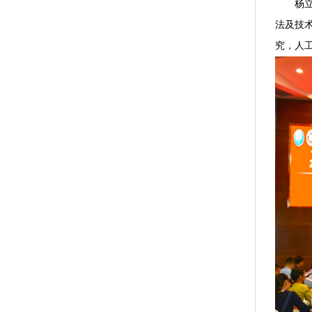
杨
法及技
究，人