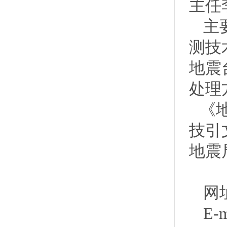
主任
主
测技
地震
处理
《
技引
地震
网
E-m